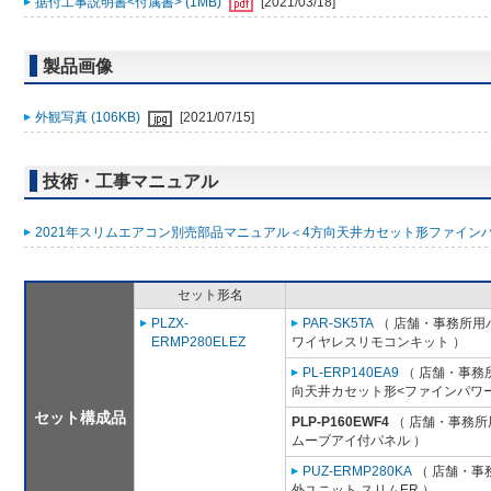
据付工事説明書<付属書> (1MB)
[2021/03/18]
製品画像
外観写真 (106KB)
[2021/07/15]
技術・工事マニュアル
2021年スリムエアコン別売部品マニュアル＜4方向天井カセット形ファインパワ
セット形名
PLZX-
PAR-SK5TA
（ 店舗・事務所用パッ
ERMP280ELEZ
ワイヤレスリモコンキット ）
PL-ERP140EA9
（ 店舗・事務所用
向天井カセット形<ファインパワー
セット構成品
PLP-P160EWF4
（ 店舗・事務所用
ムーブアイ付パネル ）
PUZ-ERMP280KA
（ 店舗・事務
外ユニット スリムER ）