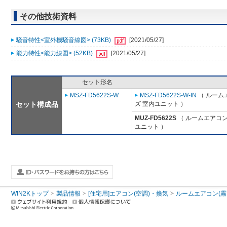
その他技術資料
騒音特性<室外機騒音線図> (73KB)
[2021/05/27]
能力特性<能力線図> (52KB)
[2021/05/27]
セット形名
MSZ-FD5622S-W
MSZ-FD5622S-W-IN
（ ルーム
セット構成品
ズ 室内ユニット ）
MUZ-FD5622S
（ ルームエアコン(
ユニット ）
WIN2Kトップ
製品情報
[住宅用]エアコン(空調)・換気
ルームエアコン(霧