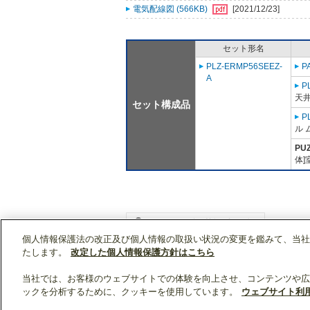
電気配線図 (566KB)
[2021/12/23]
セット形名
PLZ-ERMP56SEEZ-
P
A
P
天
セット構成品
P
ル 
PU
体]
個人情報保護法の改正及び個人情報の取扱い状況の変更を鑑みて、当社
WIN2Kトップ
製品情報
[業務用]空調・換気
たします。
改定した個人情報保護方針はこちら
当社では、お客様のウェブサイトでの体験を向上させ、コンテンツや広
ックを分析するために、クッキーを使用しています。
ウェブサイト利
クリップリスト
0
0
製品：
/ 資料：