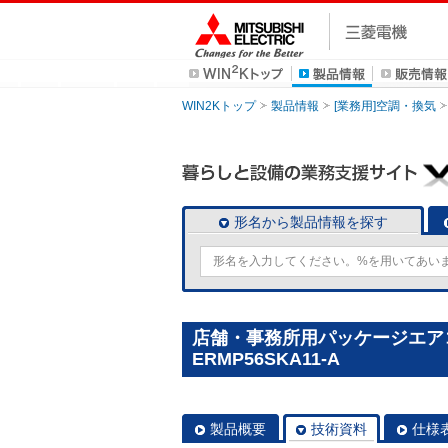
WIN2Kトップ
製品情報
[業務用]空調・換気
形名から製品情報を探す
店舗・事務所用パッケージエアコン(M
ERMP56SKA11-A
製品概要
技術資料
仕様