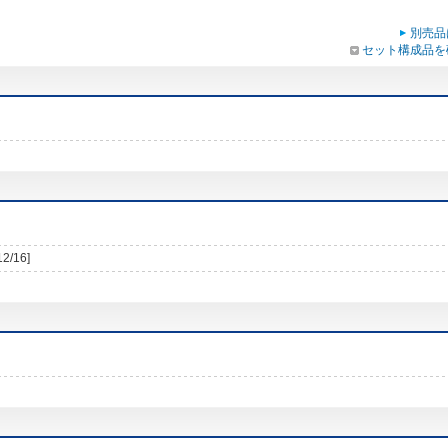
別売品
セット構成品を
12/16]