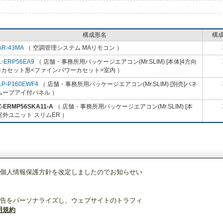
構成形名
構
AR-43MA
（ 空調管理システム MAリモコン ）
L-ERP56EA9
（ 店舗・事務所用パッケージエアコン(Mr.SLIM) [本体]4方向
井カセット形<ファインパワーカセット>室内 ）
LP-P160EWF4
（ 店舗・事務所用パッケージエアコン(Mr.SLIM) [別売]パネ
ムーブアイ付パネル ）
Z-ERMP56SKA11-A
（ 店舗・事務所用パッケージエアコン(Mr.SLIM) [本
室外ユニット スリムER ）
個人情報保護方針を改定しましたのでお知らせい
店舗・事務所用パッケージエアコン(Mr.SLIM)
[本体]室外ユニット
スリムER
告をパーソナライズし、ウェブサイトのトラフィ
用規約