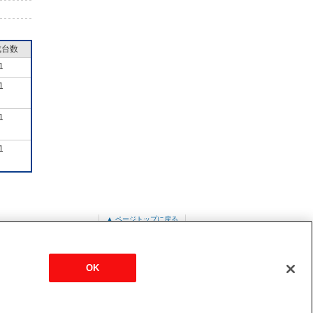
成台数
1
1
1
1
▲ ページトップに戻る
PUZ-ERMP56SKA11-A
OK