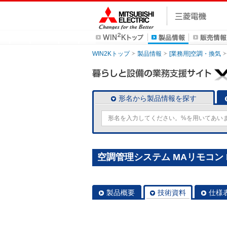
WIN2Kトップ
製品情報
[業務用]空調・換気
形名から製品情報を探す
空調管理システム MAリモコン P
製品概要
技術資料
仕様