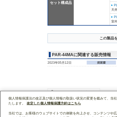
セット構成品
P
天
P
室外
この製品
PAR-44MAに関連する販売情報
2023年05月12日
個人情報保護法の改正及び個人情報の取扱い状況の変更を鑑みて、当社
WIN2Kトップ
製品情報
[業務用]空調・換気
たします。
改定した個人情報保護方針はこちら
当社では、お客様のウェブサイトでの体験を向上させ、コンテンツや広