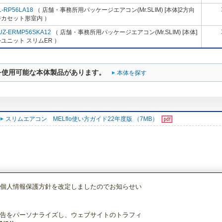
L-RP56LA18
（ 店舗・事務所用パッケージエアコン(Mr.SLIM) [本体]2方向
井カセット形室内 ）
UZ-ERMP56SKA12
（ 店舗・事務所用パッケージエアコン(Mr.SLIM) [本体]
ユニット スリムER ）
を使用可能な本体製品があります。
本体を探す
スリムエアコン MELflo使い方ガイド22年度版 （7MB）
個人情報保護方針を改定しましたのでお知らせい
空調管理システム
MAリモコン
PAR-44MA
告をパーソナライズし、ウェブサイトのトラフィ