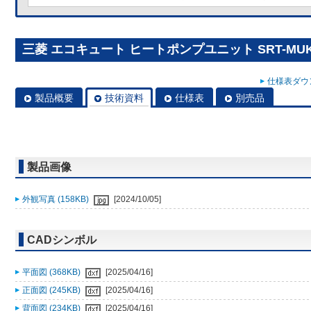
三菱 エコキュート ヒートポンプユニット SRT-MUK6
仕様表ダウン
製品概要
技術資料
仕様表
別売品
製品画像
外観写真 (158KB)
[2024/10/05]
CADシンボル
平面図 (368KB)
[2025/04/16]
正面図 (245KB)
[2025/04/16]
背面図 (234KB)
[2025/04/16]