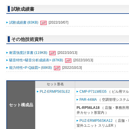
試験成績書
試験成績書 (83KB)
[2022/10/07]
その他技術資料
耐震強度計算書 (119KB)
[2022/10/13]
騒音特性<騒音分析成績表> (87KB)
[2022/10/13]
能力特性<P-Q線図> (68KB)
[2022/10/13]
セット形名
PLZ-ERMP56SLE2
CMP-P71LWEG5
（ ビル用マル
PAR-44MA
（ 空調管理システム
セット構成品
PL-RP56LA18
（ 店舗・事務所用パ
井カセット形室内 ）
PUZ-ERMP56SKA12
（ 店舗・事
室外ユニット スリムER ）