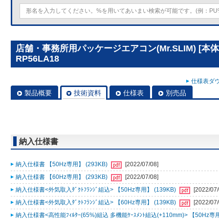
店舗・事務所用パッケージエアコン(Mr.SLIM) [本
RP56LA18
仕様表ダウ
製品概要
技術資料
仕様表
別売品
納入仕様書
納入仕様書 【50Hz専用】 (293KB)
[2022/07/08]
納入仕様書 【60Hz専用】 (293KB)
[2022/07/08]
納入仕様書<外気取入ﾀﾞｸﾄﾌﾗﾝｼﾞ組込> 【50Hz専用】 (139KB)
[2022/07/
納入仕様書<外気取入ﾀﾞｸﾄﾌﾗﾝｼﾞ組込> 【60Hz専用】 (139KB)
[2022/07/
納入仕様書<高性能ﾌｨﾙﾀｰ(65%)組込 多機能ｹｰｽﾒﾝﾄ組込(+110mm)> 【50Hz専用