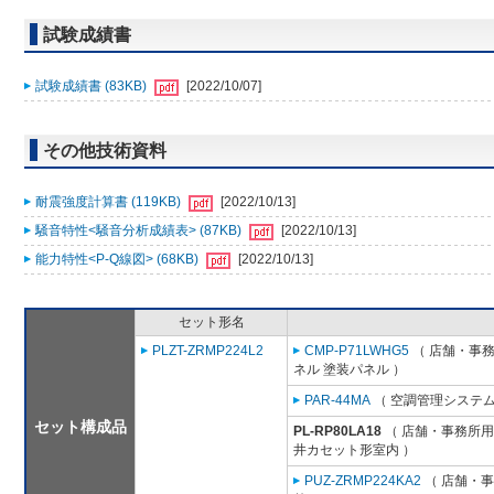
試験成績書
試験成績書 (83KB)
[2022/10/07]
その他技術資料
耐震強度計算書 (119KB)
[2022/10/13]
騒音特性<騒音分析成績表> (87KB)
[2022/10/13]
能力特性<P-Q線図> (68KB)
[2022/10/13]
セット形名
PLZT-ZRMP224L2
CMP-P71LWHG5
（ 店舗・事務所
ネル 塗装パネル ）
PAR-44MA
（ 空調管理システム
セット構成品
PL-RP80LA18
（ 店舗・事務所用パ
井カセット形室内 ）
PUZ-ZRMP224KA2
（ 店舗・事務