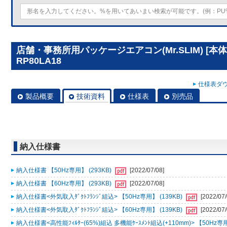
店舗・事務所用パッケージエアコン(Mr.SLIM) [本
RP80LA18
仕様表ダウ
製品概要
技術資料
仕様表
別売品
納入仕様書
納入仕様書 【50Hz専用】 (293KB)
[2022/07/08]
納入仕様書 【60Hz専用】 (293KB)
[2022/07/08]
納入仕様書<外気取入ﾀﾞｸﾄﾌﾗﾝｼﾞ組込> 【50Hz専用】 (139KB)
[2022/07/
納入仕様書<外気取入ﾀﾞｸﾄﾌﾗﾝｼﾞ組込> 【60Hz専用】 (139KB)
[2022/07/
納入仕様書<高性能ﾌｨﾙﾀｰ(65%)組込 多機能ｹｰｽﾒﾝﾄ組込(+110mm)> 【50Hz専用