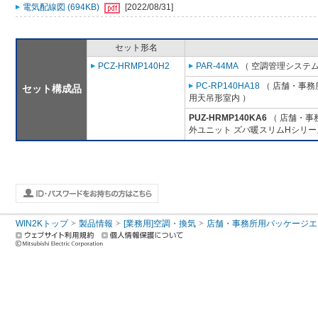
電気配線図 (694KB)
[2022/08/31]
セット形名
PCZ-HRMP140H2
PAR-44MA
（ 空調管理システム
PC-RP140HA18
（ 店舗・事務所
セット構成品
用天吊形室内 ）
PUZ-HRMP140KA6
（ 店舗・事務
外ユニット ズバ暖スリムHシリー
WIN2Kトップ
製品情報
[業務用]空調・換気
店舗・事務所用パッケージエアコン