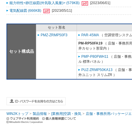
能力特性<静圧線図(外気取入風量)> (579KB)
[2023/06/01]
電気配線図 (666KB)
[2023/05/11]
セット形名
PMZ-ZRMP50F3
PAR-45MA
（ 空調管理システム
PM-RP50FA19
（ 店舗・事務所用パ
井カセット形室内 ）
セット構成品
PMP-P80FWH11
（ 店舗・事務所
ル 標準パネル ）
PUZ-ZRMP50KA13
（ 店舗・事務
外ユニット スリムZR ）
WIN2Kトップ
製品情報
[業務用]空調・換気
店舗・事務所用パッケージエアコン