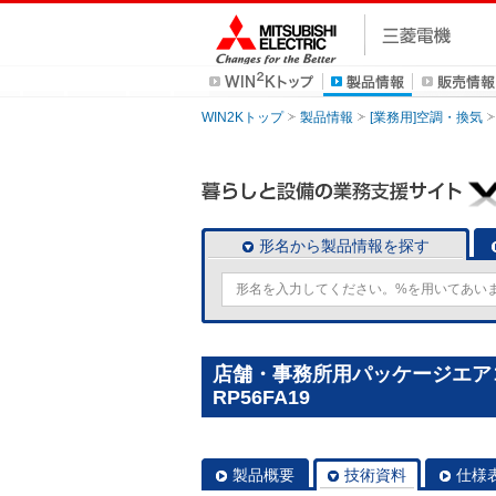
WIN2Kトップ
製品情報
[業務用]空調・換気
形名から製品情報を探す
店舗・事務所用パッケージエアコン(
RP56FA19
製品概要
技術資料
仕様