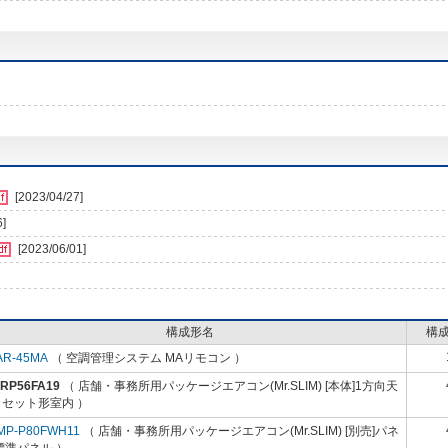
[2023/04/27]
6]
[2023/06/01]
構成形名
構
AR-45MA
（ 空調管理システム MAリモコン ）
-RP56FA19
（ 店舗・事務所用パッケージエアコン(Mr.SLIM) [本体]1方向天
カセット形室内 ）
MP-P80FWH11
（ 店舗・事務所用パッケージエアコン(Mr.SLIM) [別売]パネ