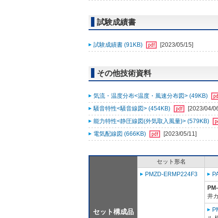
試験成績書
試験成績書 (91KB)
[2023/05/15]
その他技術資料
気流・温度分布<温度・風速分布図> (49KB)
騒音特性<騒音線図> (454KB)
[2023/04/0
能力特性<静圧線図(外気取入風量)> (579KB)
電気配線図 (666KB)
[2023/05/11]
セット形名
PMZD-ERMP224F3
P
PM
井
P
セット構成品