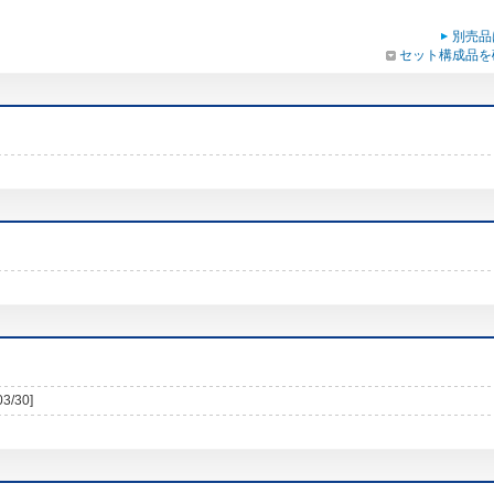
別売品
セット構成品を
03/30]