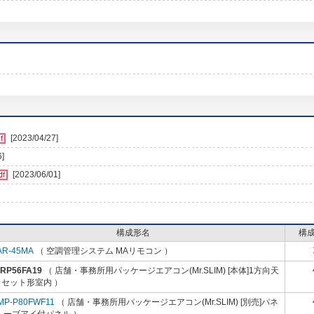
[2023/04/27]
6]
[2023/06/01]
構成形名
構
AR-45MA
（ 空調管理システム MAリモコン ）
-RP56FA19
（ 店舗・事務所用パッケージエアコン(Mr.SLIM) [本体]1方向天
カセット形室内 ）
MP-P80FWF11
（ 店舗・事務所用パッケージエアコン(Mr.SLIM) [別売]パネ