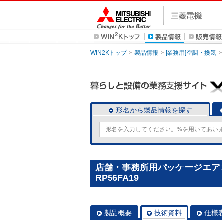
WIN2Kトップ
製品情報
[業務用]空調・換気
形名から製品情報を探す
店舗・事務所用パッケージエアコン(
RP56FA19
製品概要
技術資料
仕様