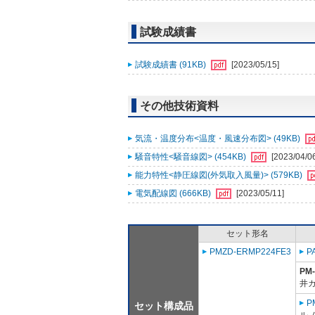
試験成績書
試験成績書 (91KB)
[2023/05/15]
その他技術資料
気流・温度分布<温度・風速分布図> (49KB)
騒音特性<騒音線図> (454KB)
[2023/04/0
能力特性<静圧線図(外気取入風量)> (579KB)
電気配線図 (666KB)
[2023/05/11]
セット形名
PMZD-ERMP224FE3
P
PM
井
P
セット構成品