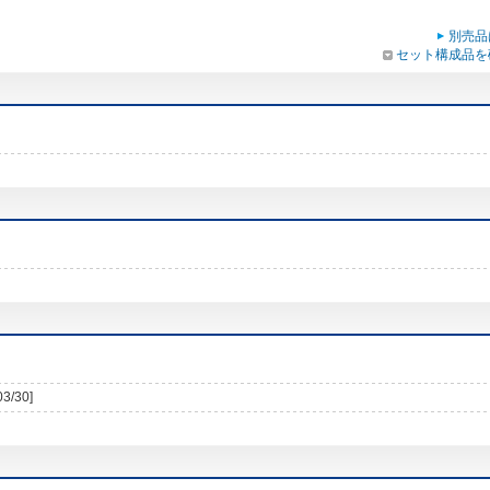
別売品
セット構成品を
03/30]