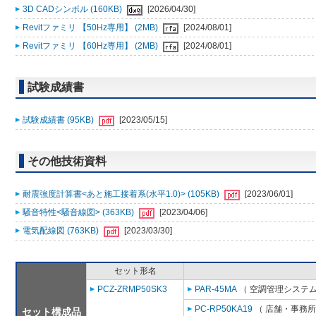
3D CADシンボル (160KB)
[2026/04/30]
Revitファミリ 【50Hz専用】 (2MB)
[2024/08/01]
Revitファミリ 【60Hz専用】 (2MB)
[2024/08/01]
試験成績書
試験成績書 (95KB)
[2023/05/15]
その他技術資料
耐震強度計算書<あと施工接着系(水平1.0)> (105KB)
[2023/06/01]
騒音特性<騒音線図> (363KB)
[2023/04/06]
電気配線図 (763KB)
[2023/03/30]
セット形名
PCZ-ZRMP50SK3
PAR-45MA
（ 空調管理システム
PC-RP50KA19
（ 店舗・事務所用
セット構成品