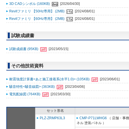
3D CADシンボル (160KB)
[2026/04/30]
Revitファミリ 【50Hz専用】 (2MB)
[2024/08/01]
Revitファミリ 【60Hz専用】 (2MB)
[2024/08/01]
試験成績書
試験成績書 (95KB)
[2023/05/15]
その他技術資料
耐震強度計算書<あと施工接着系(水平1.0)> (105KB)
[2023/06/01]
騒音特性<騒音線図> (363KB)
[2023/04/06]
電気配線図 (764KB)
[2023/03/30]
セット形名
PLZ-ZRMP63L3
CMP-P71LWHG6
（ 店舗・事務所
ネル 塗装パネル ）