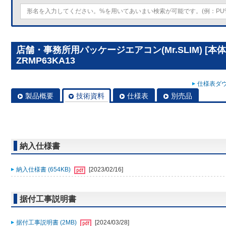
店舗・事務所用パッケージエアコン(Mr.SLIM) [本体
ZRMP63KA13
仕様表ダウ
製品概要
技術資料
仕様表
別売品
納入仕様書
納入仕様書 (654KB)
[2023/02/16]
据付工事説明書
据付工事説明書 (2MB)
[2024/03/28]