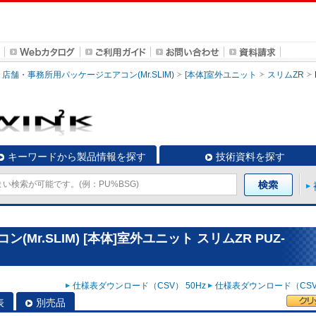
店舗・事務所用パッケージエアコン(Mr.SLIM)
[本体]室外ユニット
スリムZR
キーワードから製品情報を探す
技術資料を探す
r.SLIM) [本体]室外ユニット スリムZR PUZ-
仕様表ダウンロード（CSV） 50Hz
仕様表ダウンロード（CSV）
表
別売品