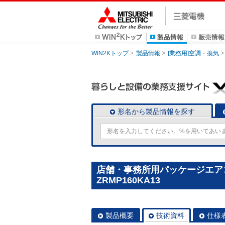
WIN2Kトップ
製品情報
[業務用]空調・換気
形名から製品情報を探す
店舗・事務所用パッケージエアコン(M
ZRMP160KA13
製品概要
技術資料
仕様