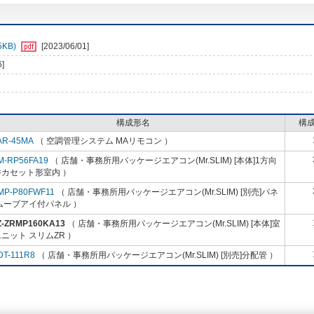
KB)
[2023/06/01]
6]
構成形名
構
AR-45MA
（ 空調管理システム MAリモコン ）
M-RP56FA19
（ 店舗・事務所用パッケージエアコン(Mr.SLIM) [本体]1方向
井カセット形室内 ）
MP-P80FWF11
（ 店舗・事務所用パッケージエアコン(Mr.SLIM) [別売]パネ
ムーブアイ付パネル ）
Z-ZRMP160KA13
（ 店舗・事務所用パッケージエアコン(Mr.SLIM) [本体]室
ニット スリムZR ）
DT-111R8
（ 店舗・事務所用パッケージエアコン(Mr.SLIM) [別売]分配管 ）