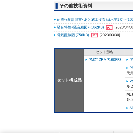
その他技術資料
耐震強度計算書<あと施工接着系(水平1.0)> (105
騒音特性<騒音線図> (362KB)
[2023/04/0
電気配線図 (756KB)
[2023/03/30]
セット形名
PMZT-ZRMP160FF3
P
P
天
セット構成品
P
ル 
PU
外ユ
S