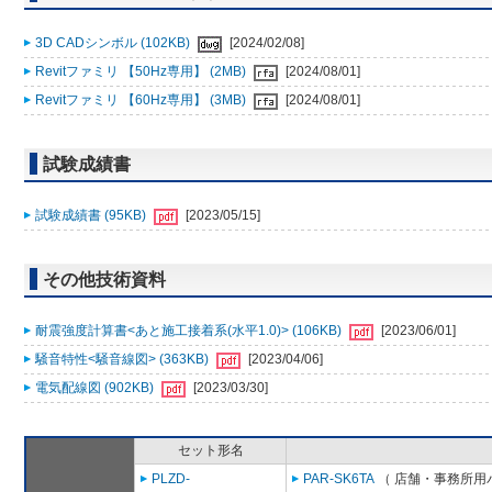
3D CADシンボル (102KB)
[2024/02/08]
Revitファミリ 【50Hz専用】 (2MB)
[2024/08/01]
Revitファミリ 【60Hz専用】 (3MB)
[2024/08/01]
試験成績書
試験成績書 (95KB)
[2023/05/15]
その他技術資料
耐震強度計算書<あと施工接着系(水平1.0)> (106KB)
[2023/06/01]
騒音特性<騒音線図> (363KB)
[2023/04/06]
電気配線図 (902KB)
[2023/03/30]
セット形名
PLZD-
PAR-SK6TA
（ 店舗・事務所用パッ