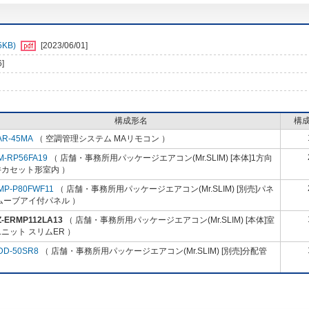
KB)
[2023/06/01]
6]
構成形名
構
AR-45MA
（ 空調管理システム MAリモコン ）
M-RP56FA19
（ 店舗・事務所用パッケージエアコン(Mr.SLIM) [本体]1方向
井カセット形室内 ）
MP-P80FWF11
（ 店舗・事務所用パッケージエアコン(Mr.SLIM) [別売]パネ
ムーブアイ付パネル ）
Z-ERMP112LA13
（ 店舗・事務所用パッケージエアコン(Mr.SLIM) [本体]室
ニット スリムER ）
DD-50SR8
（ 店舗・事務所用パッケージエアコン(Mr.SLIM) [別売]分配管