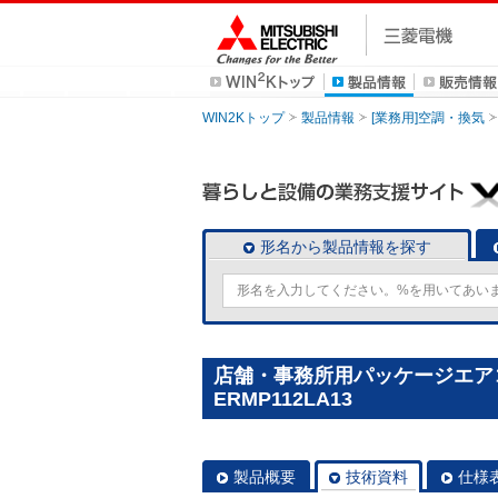
WIN2Kトップ
製品情報
[業務用]空調・換気
形名から製品情報を探す
店舗・事務所用パッケージエアコン(M
ERMP112LA13
製品概要
技術資料
仕様