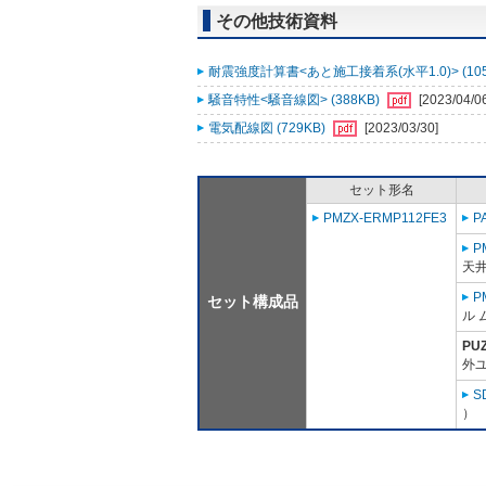
その他技術資料
耐震強度計算書<あと施工接着系(水平1.0)> (105
騒音特性<騒音線図> (388KB)
[2023/04/0
電気配線図 (729KB)
[2023/03/30]
セット形名
PMZX-ERMP112FE3
P
P
天
P
セット構成品
ル 
PU
外ユ
S
）