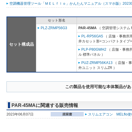
空調機器管理ツール「ＭＥＬｆｌｏ」かんたんマニュアル（スマホ版）2023053
セット形名
PLZ-ZRMP56G3
PAR-45MA
（ 空調管理システム 
PL-RP56GA5
（ 店舗・事務所用パ
井カセット形<コンパクトタイプ>
セット構成品
PLP-P80GWH2
（ 店舗・事務所用
ル 標準パネル ）
PUZ-ZRMP56KA13
（ 店舗・事務
外ユニット スリムZR ）
この製品を使用可能な本体製品があ
PAR-45MAに関連する販売情報
2023年06月07日
スリムエアコン MELflo