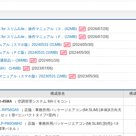
r スリム/Lite」操作マニュアル（ス... (42MB)
[2026/07/28]
r スリム/Lite」操作マニュアル（Ｐ... (15MB)
[2026/07/28]
（スマホ版）20240531 (31MB)
[2024/05/30]
ＰＣ版）20240531 (10MB)
[2024/05/30]
部品＞ (38MB)
[2024/01/16]
》 (14MB)
[2023/07/06]
アル（スマホ版）20230531 (1MB)
[2023/05/30]
構成形名
構
R-45MA
（ 空調管理システム MAリモコン ）
L-RP56GA5
（ 店舗・事務所用パッケージエアコン(Mr.SLIM) [本体]4方向天
カセット形<コンパクトタイプ>室内 ）
LP-P80GWH2
（ 店舗・事務所用パッケージエアコン(Mr.SLIM) [別売]パネ
標準パネル ）