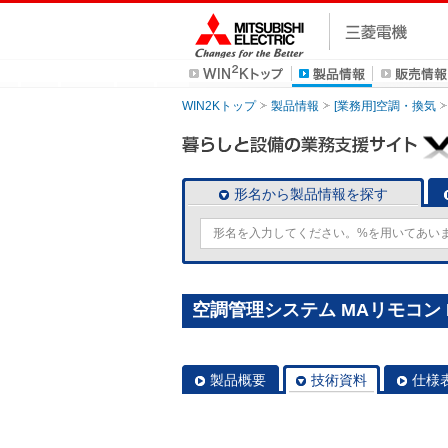
WIN2Kトップ
製品情報
[業務用]空調・換気
形名から製品情報を探す
空調管理システム MAリモコン P
製品概要
技術資料
仕様