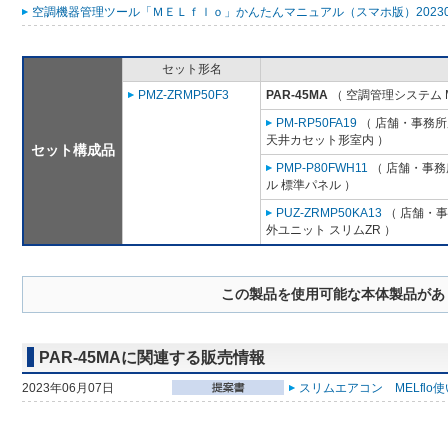
空調機器管理ツール「ＭＥＬｆｌｏ」かんたんマニュアル（スマホ版）2023053
セット形名
PMZ-ZRMP50F3
PAR-45MA
（ 空調管理システム 
PM-RP50FA19
（ 店舗・事務所用
天井カセット形室内 ）
セット構成品
PMP-P80FWH11
（ 店舗・事務所
ル 標準パネル ）
PUZ-ZRMP50KA13
（ 店舗・事務
外ユニット スリムZR ）
この製品を使用可能な本体製品があ
PAR-45MAに関連する販売情報
2023年06月07日
スリムエアコン MELflo