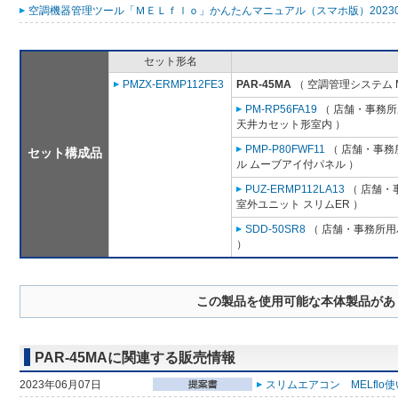
空調機器管理ツール「ＭＥＬｆｌｏ」かんたんマニュアル（スマホ版）2023053
セット形名
PMZX-ERMP112FE3
PAR-45MA
（ 空調管理システム 
PM-RP56FA19
（ 店舗・事務所用
天井カセット形室内 ）
PMP-P80FWF11
（ 店舗・事務所
セット構成品
ル ムーブアイ付パネル ）
PUZ-ERMP112LA13
（ 店舗・事
室外ユニット スリムER ）
SDD-50SR8
（ 店舗・事務所用パ
）
この製品を使用可能な本体製品があ
PAR-45MAに関連する販売情報
2023年06月07日
スリムエアコン MELflo