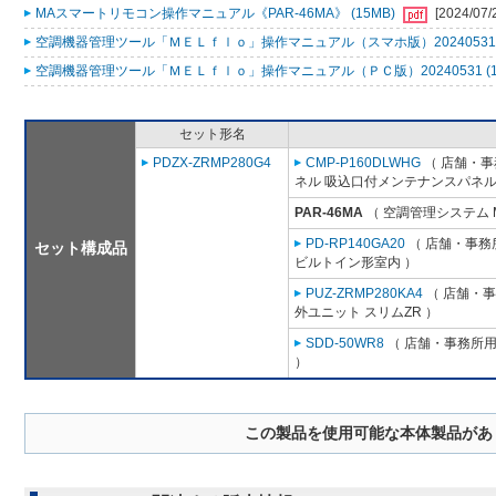
MAスマートリモコン操作マニュアル《PAR-46MA》 (15MB)
[2024/07/
空調機器管理ツール「ＭＥＬｆｌｏ」操作マニュアル（スマホ版）20240531 (
空調機器管理ツール「ＭＥＬｆｌｏ」操作マニュアル（ＰＣ版）20240531 (1
セット形名
PDZX-ZRMP280G4
CMP-P160DLWHG
（ 店舗・事務
ネル 吸込口付メンテナンスパネル
PAR-46MA
（ 空調管理システム 
PD-RP140GA20
（ 店舗・事務所
セット構成品
ビルトイン形室内 ）
PUZ-ZRMP280KA4
（ 店舗・事務
外ユニット スリムZR ）
SDD-50WR8
（ 店舗・事務所用パ
）
この製品を使用可能な本体製品があ