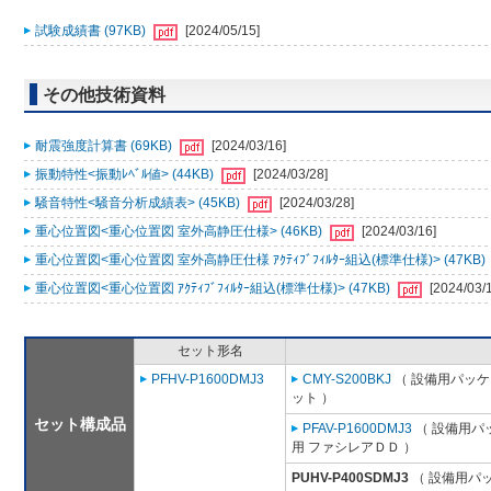
試験成績書 (97KB)
[2024/05/15]
その他技術資料
耐震強度計算書 (69KB)
[2024/03/16]
振動特性<振動ﾚﾍﾞﾙ値> (44KB)
[2024/03/28]
騒音特性<騒音分析成績表> (45KB)
[2024/03/28]
重心位置図<重心位置図 室外高静圧仕様> (46KB)
[2024/03/16]
重心位置図<重心位置図 室外高静圧仕様 ｱｸﾃｨﾌﾞﾌｨﾙﾀｰ組込(標準仕様)> (47KB)
重心位置図<重心位置図 ｱｸﾃｨﾌﾞﾌｨﾙﾀｰ組込(標準仕様)> (47KB)
[2024/03/
セット形名
PFHV-P1600DMJ3
CMY-S200BKJ
（ 設備用パッケ
ット ）
セット構成品
PFAV-P1600DMJ3
（ 設備用パ
用 ファシレアＤＤ ）
PUHV-P400SDMJ3
（ 設備用パ