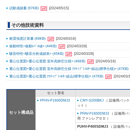
試験成績書 (97KB)
[2024/05/15]
その他技術資料
耐震強度計算書 (69KB)
[2024/03/16]
振動特性<振動ﾚﾍﾞﾙ値> (44KB)
[2024/03/28]
騒音特性<騒音分析成績表> (45KB)
[2024/03/28]
重心位置図<重心位置図 室外高静圧仕様> (46KB)
[2024/03/16]
重心位置図<重心位置図 室外高静圧仕様 ｱｸﾃｨﾌﾞﾌｨﾙﾀｰ組込(標準仕様)> (47KB)
重心位置図<重心位置図 ｱｸﾃｨﾌﾞﾌｨﾙﾀｰ組込(標準仕様)> (47KB)
[2024/03/
セット形名
PFHV-P1600DMJ3
CMY-S200BKJ
（ 設備用パッケ
ット ）
セット構成品
PFAV-P1600DMJ3
（ 設備用パ
用 ファシレアＤＤ ）
PUHV-P400SDMJ3
（ 設備用パ