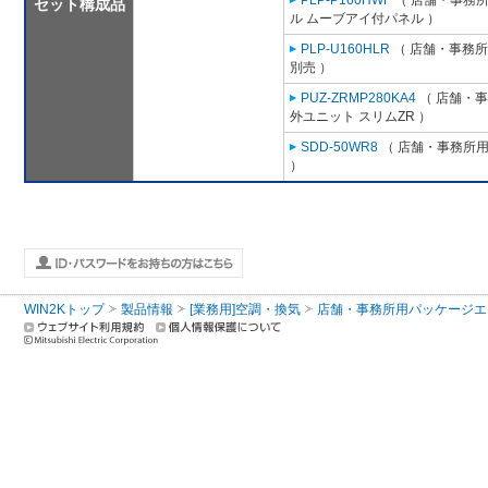
PLP-P160HWF
（ 店舗・事務所用
セット構成品
ル ムーブアイ付パネル ）
PLP-U160HLR
（ 店舗・事務所用
別売 ）
PUZ-ZRMP280KA4
（ 店舗・事務
外ユニット スリムZR ）
SDD-50WR8
（ 店舗・事務所用パ
）
WIN2Kトップ
製品情報
[業務用]空調・換気
店舗・事務所用パッケージエアコン