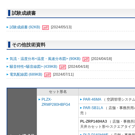
試験成績書
試験成績書 (92KB)
[2024/05/13]
その他技術資料
気流・温度分布<温度・風速分布図> (90KB)
[2024/04/18]
騒音特性<騒音線図> (439KB)
[2024/04/18]
電気配線図 (689KB)
[2024/07/11]
セット形名
PLZX-
PAR-46MA
（ 空調管理システム
ZRMP280HBFG4
PAR-SB1LA
（ 店舗・事務所用パッ
売 ）
PL-ZRP140HA3
（ 店舗・事務所用
天井カセット形<i-スクエアタイプ