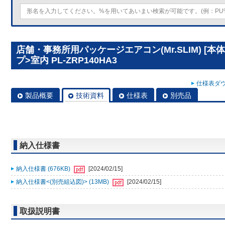
店舗・事務所用パッケージエアコン(Mr.SLIM) [本
プ>室内 PL-ZRP140HA3
仕様表ダウ
製品概要
技術資料
仕様表
別売品
納入仕様書
納入仕様書 (676KB)
[2024/02/15]
納入仕様書<(別売組込図)> (13MB)
[2024/02/15]
取扱説明書