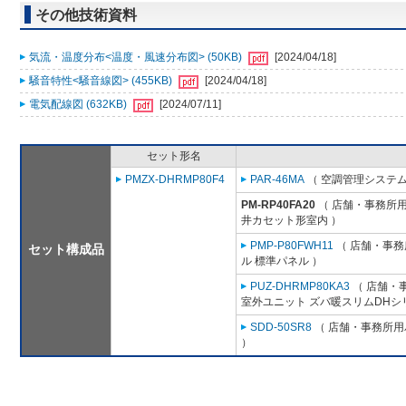
その他技術資料
気流・温度分布<温度・風速分布図> (50KB)
[2024/04/18]
騒音特性<騒音線図> (455KB)
[2024/04/18]
電気配線図 (632KB)
[2024/07/11]
セット形名
PMZX-DHRMP80F4
PAR-46MA
（ 空調管理システム
PM-RP40FA20
（ 店舗・事務所用パ
井カセット形室内 ）
PMP-P80FWH11
（ 店舗・事務所
セット構成品
ル 標準パネル ）
PUZ-DHRMP80KA3
（ 店舗・事
室外ユニット ズバ暖スリムDHシ
SDD-50SR8
（ 店舗・事務所用パ
）