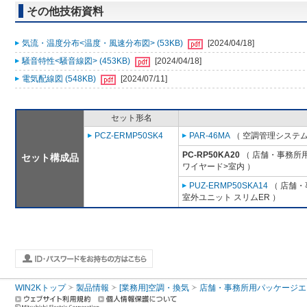
その他技術資料
気流・温度分布<温度・風速分布図> (53KB)
[2024/04/18]
騒音特性<騒音線図> (453KB)
[2024/04/18]
電気配線図 (548KB)
[2024/07/11]
セット形名
PCZ-ERMP50SK4
PAR-46MA
（ 空調管理システム
PC-RP50KA20
（ 店舗・事務所用パ
セット構成品
ワイヤード>室内 ）
PUZ-ERMP50SKA14
（ 店舗・事
室外ユニット スリムER ）
WIN2Kトップ
製品情報
[業務用]空調・換気
店舗・事務所用パッケージエアコン