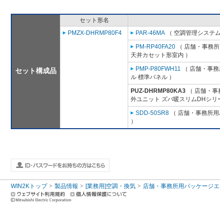
セット形名
PMZX-DHRMP80F4
PAR-46MA
（ 空調管理システム
PM-RP40FA20
（ 店舗・事務所用
天井カセット形室内 ）
PMP-P80FWH11
（ 店舗・事務所
セット構成品
ル 標準パネル ）
PUZ-DHRMP80KA3
（ 店舗・事務
外ユニット ズバ暖スリムDHシリ
SDD-50SR8
（ 店舗・事務所用パ
）
WIN2Kトップ
製品情報
[業務用]空調・換気
店舗・事務所用パッケージエアコン