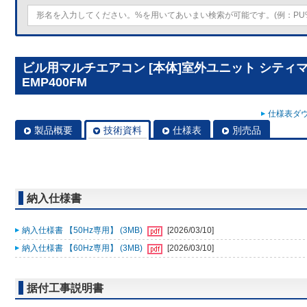
ビル用マルチエアコン [本体]室外ユニット シティマルチY
EMP400FM
仕様表ダウ
製品概要
技術資料
仕様表
別売品
納入仕様書
納入仕様書 【50Hz専用】 (3MB)
[2026/03/10]
納入仕様書 【60Hz専用】 (3MB)
[2026/03/10]
据付工事説明書