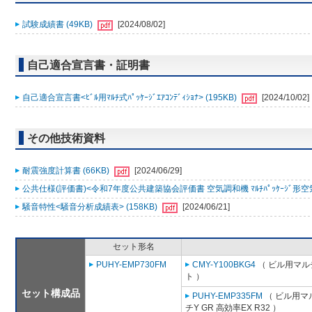
試験成績書 (49KB)
[2024/08/02]
自己適合宣言書・証明書
自己適合宣言書<ﾋﾞﾙ用ﾏﾙﾁ式ﾊﾟｯｹｰｼﾞｴｱｺﾝﾃﾞｨｼｮﾅ> (195KB)
[2024/10/02]
その他技術資料
耐震強度計算書 (66KB)
[2024/06/29]
公共仕様(評価書)<令和7年度公共建築協会評価書 空気調和機 ﾏﾙﾁﾊﾟｯｹｰｼﾞ形空気
騒音特性<騒音分析成績表> (158KB)
[2024/06/21]
セット形名
PUHY-EMP730FM
CMY-Y100BKG4
（ ビル用マル
ト ）
セット構成品
PUHY-EMP335FM
（ ビル用マ
チY GR 高効率EX R32 ）