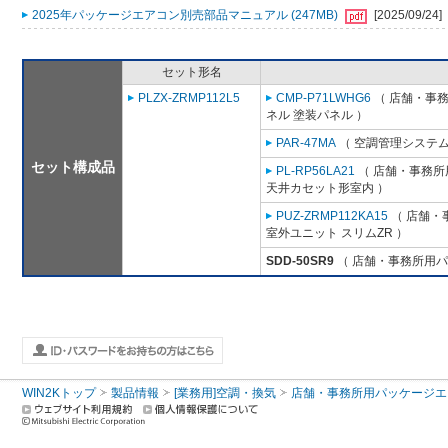
2025年パッケージエアコン別売部品マニュアル (247MB)
[2025/09/24]
セット形名
PLZX-ZRMP112L5
CMP-P71LWHG6
（ 店舗・事務所
ネル 塗装パネル ）
PAR-47MA
（ 空調管理システム
セット構成品
PL-RP56LA21
（ 店舗・事務所用
天井カセット形室内 ）
PUZ-ZRMP112KA15
（ 店舗・事
室外ユニット スリムZR ）
SDD-50SR9
（ 店舗・事務所用パッケ
WIN2Kトップ
製品情報
[業務用]空調・換気
店舗・事務所用パッケージエアコン