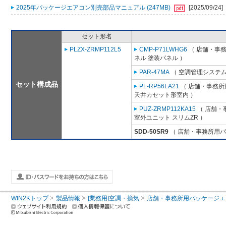
2025年パッケージエアコン別売部品マニュアル (247MB)
[2025/09/24]
セット形名
PLZX-ZRMP112L5
CMP-P71LWHG6
（ 店舗・事務所
ネル 塗装パネル ）
PAR-47MA
（ 空調管理システム
セット構成品
PL-RP56LA21
（ 店舗・事務所用
天井カセット形室内 ）
PUZ-ZRMP112KA15
（ 店舗・事
室外ユニット スリムZR ）
SDD-50SR9
（ 店舗・事務所用パッケ
WIN2Kトップ
製品情報
[業務用]空調・換気
店舗・事務所用パッケージエアコン