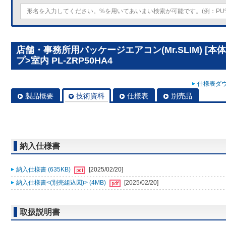
店舗・事務所用パッケージエアコン(Mr.SLIM) [本
プ>室内 PL-ZRP50HA4
仕様表ダウ
製品概要
技術資料
仕様表
別売品
納入仕様書
納入仕様書 (635KB)
[2025/02/20]
納入仕様書<(別売組込図)> (4MB)
[2025/02/20]
取扱説明書