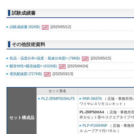
試験成績書
試験成績書 (92KB)
[2025/05/12]
その他技術資料
気流・温度分布<温度・風速分布図> (79KB)
[2025/05/15]
騒音特性<騒音線図> (432KB)
[2025/04/24]
電気配線図 (727KB)
[2025/03/13]
セット形名
PLZ-ZRMP50SHLF5
PAR-SK6TA
（ 店舗・事務所用パッ
ワイヤレスリモコンキット ）
PL-ZRP50HA4
（ 店舗・事務所用パ
セット構成品
井カセット形<i-スクエアタイプ>
PLP-P160HWF
（ 店舗・事務所用
ル ムーブアイ付パネル ）