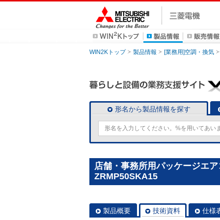
WIN2Kトップ
製品情報
[業務用]空調・換気
形名から製品情報を探す
店舗・事務所用パッケージエアコン(M
ZRMP50SKA15
製品概要
技術資料
仕様