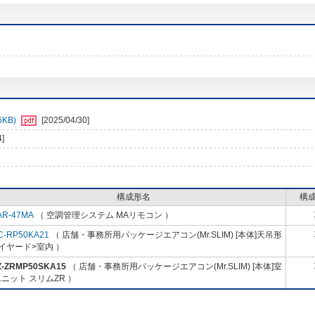
KB)
[2025/04/30]
4]
構成形名
構
AR-47MA
（ 空調管理システム MAリモコン ）
C-RP50KA21
（ 店舗・事務所用パッケージエアコン(Mr.SLIM) [本体]天吊形
イヤード>室内 ）
Z-ZRMP50SKA15
（ 店舗・事務所用パッケージエアコン(Mr.SLIM) [本体]室
ニット スリムZR ）