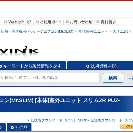
店舗・事務所用パッケージエアコン(Mr.SLIM)
[本体]室外ユニット
スリムZR
キーワードから製品情報を探す
技術資料を探す
r.SLIM) [本体]室外ユニット スリムZR PUZ-
仕様表ダウンロード（CSV） 50Hz
仕様表ダウンロード（CSV）
表
別売品