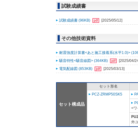
試験成績書
試験成績書 (96KB)
[2025/05/12]
その他技術資料
耐震強度計算書<あと施工接着系(水平1.0)> (106
騒音特性<騒音線図> (364KB)
[2025/04/2
電気配線図 (853KB)
[2025/03/13]
セット形名
PCZ-ZRMP50SK5
P
P
セット構成品
<ワ
PU
外ユ