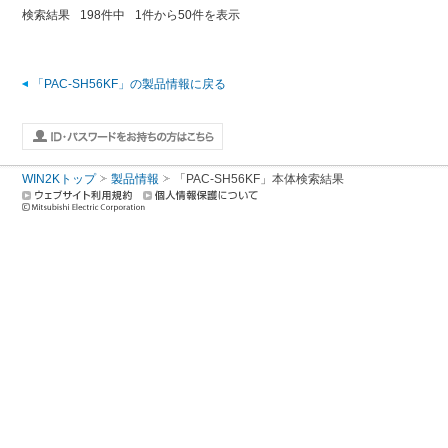
検索結果
198
件中
1
件から
50
件を表示
「PAC-SH56KF」の製品情報に戻る
WIN2Kトップ
製品情報
「PAC-SH56KF」本体検索結果