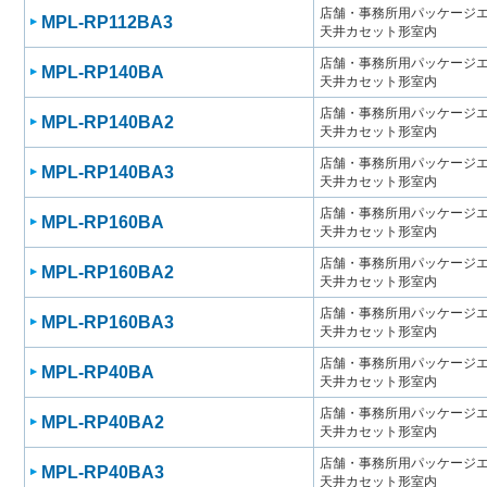
店舗・事務所用パッケージエアコン
MPL-RP112BA3
天井カセット形室内
店舗・事務所用パッケージエアコン
MPL-RP140BA
天井カセット形室内
店舗・事務所用パッケージエアコン
MPL-RP140BA2
天井カセット形室内
店舗・事務所用パッケージエアコン
MPL-RP140BA3
天井カセット形室内
店舗・事務所用パッケージエアコン
MPL-RP160BA
天井カセット形室内
店舗・事務所用パッケージエアコン
MPL-RP160BA2
天井カセット形室内
店舗・事務所用パッケージエアコン
MPL-RP160BA3
天井カセット形室内
店舗・事務所用パッケージエアコン
MPL-RP40BA
天井カセット形室内
店舗・事務所用パッケージエアコン
MPL-RP40BA2
天井カセット形室内
店舗・事務所用パッケージエアコン
MPL-RP40BA3
天井カセット形室内