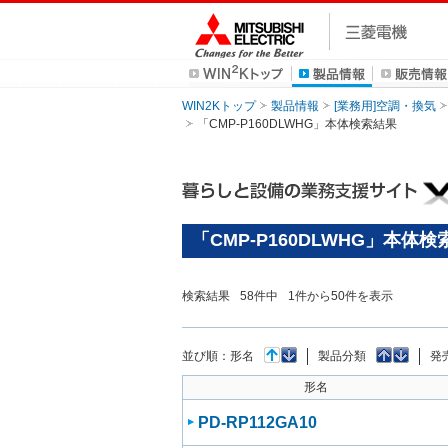
WIN2Kトップ
製品情報
[業務用]空調・換気
「CMP-P160DLWHG」本体検索結果
「CMP-P160DLWHG」本体
検索結果
58
件中
1
件から
50
件を表示
並び順：
形名
製品分類
発
形名
PD-RP112GA10