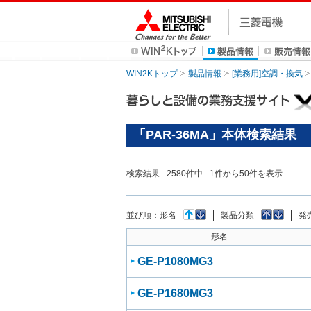
WIN2Kトップ
製品情報
[業務用]空調・換気
「PAR-36MA」本体検索結果
検索結果
2580
件中
1
件から
50
件を表示
並び順：
形名
製品分類
発
形名
GE-P1080MG3
GE-P1680MG3