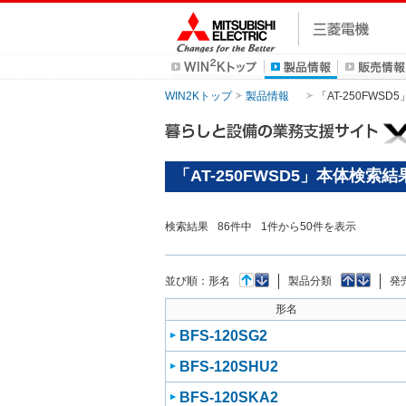
WIN2Kトップ
製品情報
「AT-250FWS
「AT-250FWSD5」本体検索結
検索結果
86
件中
1
件から
50
件を表示
並び順：
形名
製品分類
発
形名
BFS-120SG2
BFS-120SHU2
BFS-120SKA2