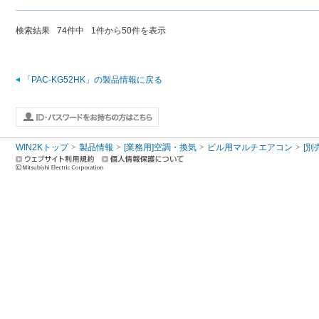
検索結果
74
件中
1
件から
50
件を表示
「PAC-KG52HK」の製品情報に戻る
WIN2Kトップ
製品情報
[業務用]空調・換気
ビル用マルチエアコン
[別