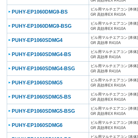
GR 高効率EX R410A
ビル用マルチエアコン [本体
PUHY-EP1060DMG9-BS
GR 高効率EX R410A
ビル用マルチエアコン [本体
PUHY-EP1060DMG9-BSG
GR 高効率EX R410A
ビル用マルチエアコン [本体
PUHY-EP1060SDMG4
GR 高効率 R410A
ビル用マルチエアコン [本体
PUHY-EP1060SDMG4-BS
GR 高効率 R410A
ビル用マルチエアコン [本体
PUHY-EP1060SDMG4-BSG
GR 高効率 R410A
ビル用マルチエアコン [本体
PUHY-EP1060SDMG5
GR 高効率EX R410A
ビル用マルチエアコン [本体
PUHY-EP1060SDMG5-BS
GR 高効率EX R410A
ビル用マルチエアコン [本体
PUHY-EP1060SDMG5-BSG
GR 高効率EX R410A
ビル用マルチエアコン [本体
PUHY-EP1060SDMG6
GR 高効率EX R410A
ビル用マルチエアコン [本体