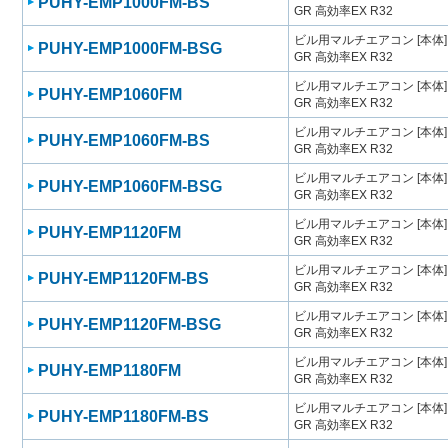
PUHY-EMP1000FM-BS
GR 高効率EX R32
ビル用マルチエアコン [本体
PUHY-EMP1000FM-BSG
GR 高効率EX R32
ビル用マルチエアコン [本体
PUHY-EMP1060FM
GR 高効率EX R32
ビル用マルチエアコン [本体
PUHY-EMP1060FM-BS
GR 高効率EX R32
ビル用マルチエアコン [本体
PUHY-EMP1060FM-BSG
GR 高効率EX R32
ビル用マルチエアコン [本体
PUHY-EMP1120FM
GR 高効率EX R32
ビル用マルチエアコン [本体
PUHY-EMP1120FM-BS
GR 高効率EX R32
ビル用マルチエアコン [本体
PUHY-EMP1120FM-BSG
GR 高効率EX R32
ビル用マルチエアコン [本体
PUHY-EMP1180FM
GR 高効率EX R32
ビル用マルチエアコン [本体
PUHY-EMP1180FM-BS
GR 高効率EX R32