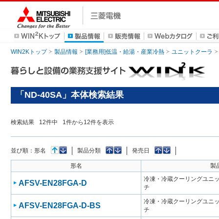
WIN2Kトップ
製品情報
[業務用]低温・給湯・産業冷熱
ユニットクーラ
「ND-40SA」本体検索結果
検索結果
12
件中
1
件から
12
件を表示
並び順：
形名
製品分類
発売日
形名
製
冷凍・冷蔵クーリングユニット
AFSV-EN28FGA-D
チ
冷凍・冷蔵クーリングユニット
AFSV-EN28FGA-D-BS
チ