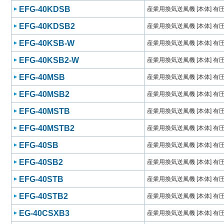
EFG-40KDSB
産業用換気送風機 [本体] 有
EFG-40KDSB2
産業用換気送風機 [本体] 有
EFG-40KSB-W
産業用換気送風機 [本体] 有
EFG-40KSB2-W
産業用換気送風機 [本体] 有
EFG-40MSB
産業用換気送風機 [本体] 有
EFG-40MSB2
産業用換気送風機 [本体] 有
EFG-40MSTB
産業用換気送風機 [本体] 有
EFG-40MSTB2
産業用換気送風機 [本体] 有
EFG-40SB
産業用換気送風機 [本体] 有
EFG-40SB2
産業用換気送風機 [本体] 有
EFG-40STB
産業用換気送風機 [本体] 有
EFG-40STB2
産業用換気送風機 [本体] 有
EG-40CSXB3
産業用換気送風機 [本体] 有