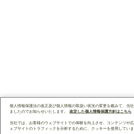
個人情報保護法の改正及び個人情報の取扱い状況の変更を鑑みて、当社
ましたのでお知らせいたします。
改定した個人情報保護方針はこちら
当社では、お客様のウェブサイトでの体験を向上させ、コンテンツや広
ェブサイトのトラフィックを分析するために、クッキーを使用していま
クリップリスト
0
0
製品：
/ 資料：