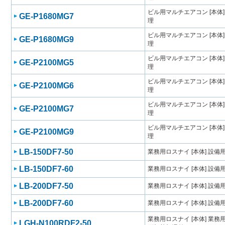
ビル用マルチエアコン [本体
GE-P1680MG7
理
ビル用マルチエアコン [本体
GE-P1680MG9
理
ビル用マルチエアコン [本体
GE-P2100MG5
理
ビル用マルチエアコン [本体
GE-P2100MG6
理
ビル用マルチエアコン [本体
GE-P2100MG7
理
ビル用マルチエアコン [本体
GE-P2100MG9
理
LB-150DF7-50
業務用ロスナイ [本体] 設
LB-150DF7-60
業務用ロスナイ [本体] 設
LB-200DF7-50
業務用ロスナイ [本体] 設
LB-200DF7-60
業務用ロスナイ [本体] 設
業務用ロスナイ [本体] 業
LGH-N100RDF2-50