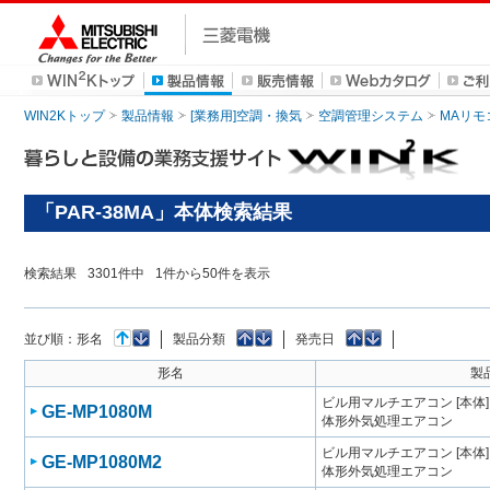
WIN2Kトップ
製品情報
[業務用]空調・換気
空調管理システム
MAリモ
「PAR-38MA」本体検索結果
検索結果
3301
件中
1
件から
50
件を表示
並び順：
形名
製品分類
発売日
形名
製
ビル用マルチエアコン [本体
GE-MP1080M
体形外気処理エアコン
ビル用マルチエアコン [本体
GE-MP1080M2
体形外気処理エアコン