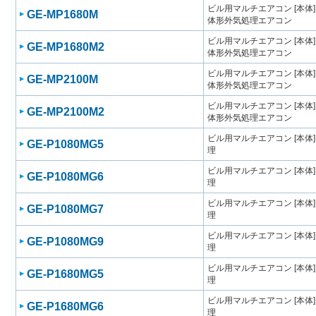
ビル用マルチエアコン [本体
GE-MP1680M
体形外気処理エアコン
ビル用マルチエアコン [本体
GE-MP1680M2
体形外気処理エアコン
ビル用マルチエアコン [本体
GE-MP2100M
体形外気処理エアコン
ビル用マルチエアコン [本体
GE-MP2100M2
体形外気処理エアコン
ビル用マルチエアコン [本体
GE-P1080MG5
理
ビル用マルチエアコン [本体
GE-P1080MG6
理
ビル用マルチエアコン [本体
GE-P1080MG7
理
ビル用マルチエアコン [本体
GE-P1080MG9
理
ビル用マルチエアコン [本体
GE-P1680MG5
理
ビル用マルチエアコン [本体
GE-P1680MG6
理