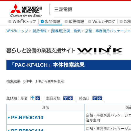
WIN2Kトップ
製品情報
[業務用]空調・換気
店舗・事務所用パッケージエアコン
「PAC-KF41CH」本体検索結果
検索結果
8
件中
1
件から
8
件を表示
並び順：
形名
製品分類
発売日
形名
製
店舗・事務所用パッケージエアコン
PE-RP50CA13
込形室内
店舗・事務所用パッケージエアコン