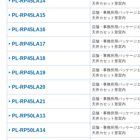
PL-RP45LA14
天井カセット形室内
店舗・事務所用パッケージエアコン
PL-RP45LA15
天井カセット形室内
店舗・事務所用パッケージエアコン
PL-RP45LA16
天井カセット形室内
店舗・事務所用パッケージエアコン
PL-RP45LA17
天井カセット形室内
店舗・事務所用パッケージエアコン
PL-RP45LA18
天井カセット形室内
店舗・事務所用パッケージエアコン
PL-RP45LA19
天井カセット形室内
店舗・事務所用パッケージエアコン
PL-RP45LA20
天井カセット形室内
店舗・事務所用パッケージエアコン
PL-RP45LA21
天井カセット形室内
店舗・事務所用パッケージエアコン
PL-RP50LA13
天井カセット形室内
店舗・事務所用パッケージエアコン
PL-RP50LA14
天井カセット形室内