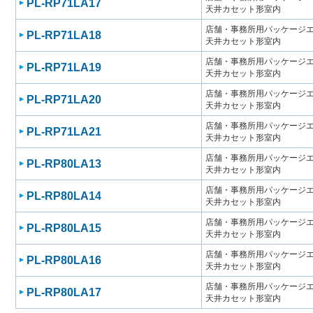
PL-RP71LA17
天井カセット形室内
店舗・事務所用パッケージエアコン
PL-RP71LA18
天井カセット形室内
店舗・事務所用パッケージエアコン
PL-RP71LA19
天井カセット形室内
店舗・事務所用パッケージエアコン
PL-RP71LA20
天井カセット形室内
店舗・事務所用パッケージエアコン
PL-RP71LA21
天井カセット形室内
店舗・事務所用パッケージエアコン
PL-RP80LA13
天井カセット形室内
店舗・事務所用パッケージエアコン
PL-RP80LA14
天井カセット形室内
店舗・事務所用パッケージエアコン
PL-RP80LA15
天井カセット形室内
店舗・事務所用パッケージエアコン
PL-RP80LA16
天井カセット形室内
店舗・事務所用パッケージエアコン
PL-RP80LA17
天井カセット形室内