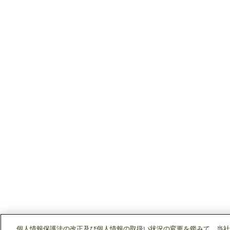
個人情報保護法の改正及び個人情報の取扱い状況の変更を鑑みて、当社