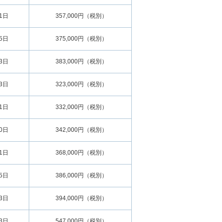
11日
357,000円（税別）
15日
375,000円（税別）
13日
383,000円（税別）
13日
323,000円（税別）
11日
332,000円（税別）
10日
342,000円（税別）
11日
368,000円（税別）
15日
386,000円（税別）
13日
394,000円（税別）
13日
547,000円（税別）