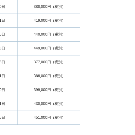
10日
388,000円（税別）
11日
419,000円（税別）
15日
440,000円（税別）
13日
449,000円（税別）
13日
377,000円（税別）
11日
388,000円（税別）
10日
399,000円（税別）
11日
430,000円（税別）
15日
451,000円（税別）