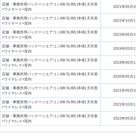
店舗・事務所用パッケージエアコン(Mr.SLIM) [本体] 天吊形
2021年05月
<ワイヤード>室内
店舗・事務所用パッケージエアコン(Mr.SLIM) [本体] 天吊形
2022年10月
<ワイヤード>室内
店舗・事務所用パッケージエアコン(Mr.SLIM) [本体] 天吊形
2023年05月
<ワイヤード>室内
店舗・事務所用パッケージエアコン(Mr.SLIM) [本体] 天吊形
2024年05月
<ワイヤード>室内
店舗・事務所用パッケージエアコン(Mr.SLIM) [本体] 天吊形
2019年05月
<ワイヤレス>室内
店舗・事務所用パッケージエアコン(Mr.SLIM) [本体] 天吊形
2020年05月
<ワイヤレス>室内
店舗・事務所用パッケージエアコン(Mr.SLIM) [本体] 天吊形
2021年05月
<ワイヤレス>室内
店舗・事務所用パッケージエアコン(Mr.SLIM) [本体] 天吊形
2022年10月
<ワイヤレス>室内
店舗・事務所用パッケージエアコン(Mr.SLIM) [本体] 天吊形
2023年05月
<ワイヤレス>室内