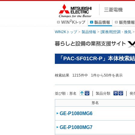
WIN2Kトップ
製品情報
[業務用]空調・換気
「PAC-SF01CR-P」本体検索
検索結果
1215
件中
1
件から
50
件を表示
並び順：
形名
製品分類
発
形名
GE-P1080MG6
GE-P1080MG7