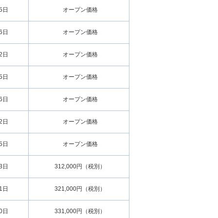
05日
オープン価格
16日
オープン価格
22日
オープン価格
05日
オープン価格
16日
オープン価格
22日
オープン価格
05日
オープン価格
13日
312,000円（税別）
11日
321,000円（税別）
10日
331,000円（税別）