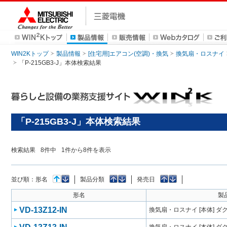
WIN2Kトップ
製品情報
[住宅用]エアコン(空調)・換気
換気扇・ロスナイ
「P-215GB3-J」本体検索結果
「P-215GB3-J」本体検索結果
検索結果
8
件中
1
件から
8
件を表示
並び順：
形名
製品分類
発売日
形名
製
VD-13Z12-IN
換気扇・ロスナイ [本体] 