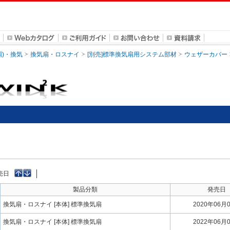
調)・換気
換気扇・ロスナイ
[別売]標準換気扇用システム部材
ウェザーカバー
売日
製品分類
発売日
換気扇・ロスナイ [本体] 標準換気扇
2020年06月
換気扇・ロスナイ [本体] 標準換気扇
2022年06月