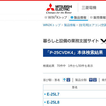
WIN2Kトップ
製品情報
[住宅用]エアコン(空
「P-25CVDK4」本体検索結果
検索結果
70
件中
1
件から
50
件を表示
並び順：
形名
製品分類
発
形名
E-25L7
E-25L8