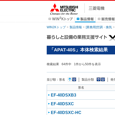
WIN2Kトップ
製品情報
[業務用]空調・換気
「APAT-40S」本体検索結果
検索結果
64
件中
1
件から
50
件を表示
並び順：
形名
製品分類
発
形名
EF-40DSXB3
EF-40DSXC
EF-40DSXC-HC