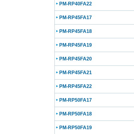
PM-RP40FA22
PM-RP45FA17
PM-RP45FA18
PM-RP45FA19
PM-RP45FA20
PM-RP45FA21
PM-RP45FA22
PM-RP50FA17
PM-RP50FA18
PM-RP50FA19