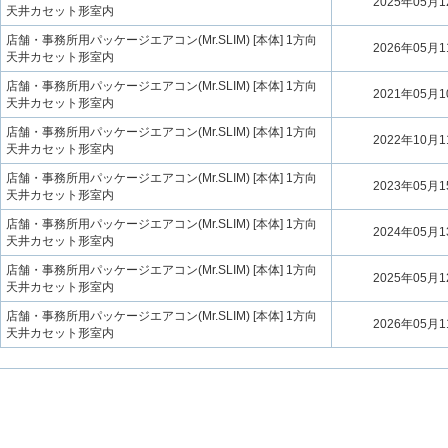
2025年05月
天井カセット形室内
店舗・事務所用パッケージエアコン(Mr.SLIM) [本体] 1方向
2026年05月
天井カセット形室内
店舗・事務所用パッケージエアコン(Mr.SLIM) [本体] 1方向
2021年05月
天井カセット形室内
店舗・事務所用パッケージエアコン(Mr.SLIM) [本体] 1方向
2022年10月
天井カセット形室内
店舗・事務所用パッケージエアコン(Mr.SLIM) [本体] 1方向
2023年05月
天井カセット形室内
店舗・事務所用パッケージエアコン(Mr.SLIM) [本体] 1方向
2024年05月
天井カセット形室内
店舗・事務所用パッケージエアコン(Mr.SLIM) [本体] 1方向
2025年05月
天井カセット形室内
店舗・事務所用パッケージエアコン(Mr.SLIM) [本体] 1方向
2026年05月
天井カセット形室内