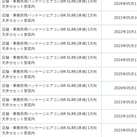
店舗・事務所用パッケージエアコン(Mr.SLIM) [本体] 1方向
2026年05月
天井カセット形室内
店舗・事務所用パッケージエアコン(Mr.SLIM) [本体] 1方向
2021年05月
天井カセット形室内
店舗・事務所用パッケージエアコン(Mr.SLIM) [本体] 1方向
2022年10月
天井カセット形室内
店舗・事務所用パッケージエアコン(Mr.SLIM) [本体] 1方向
2023年05月
天井カセット形室内
店舗・事務所用パッケージエアコン(Mr.SLIM) [本体] 1方向
2024年05月
天井カセット形室内
店舗・事務所用パッケージエアコン(Mr.SLIM) [本体] 1方向
2025年05月
天井カセット形室内
店舗・事務所用パッケージエアコン(Mr.SLIM) [本体] 1方向
2026年05月
天井カセット形室内
店舗・事務所用パッケージエアコン(Mr.SLIM) [本体] 1方向
2021年05月
天井カセット形室内
店舗・事務所用パッケージエアコン(Mr.SLIM) [本体] 1方向
2022年10月
天井カセット形室内
店舗・事務所用パッケージエアコン(Mr.SLIM) [本体] 1方向
2023年05月
天井カセット形室内