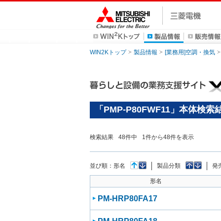
WIN2Kトップ
製品情報
[業務用]空調・換気
「PMP-P80FWF11」本体検索
検索結果
48
件中
1
件から
48
件を表示
並び順：
形名
製品分類
発
形名
PM-HRP80FA17