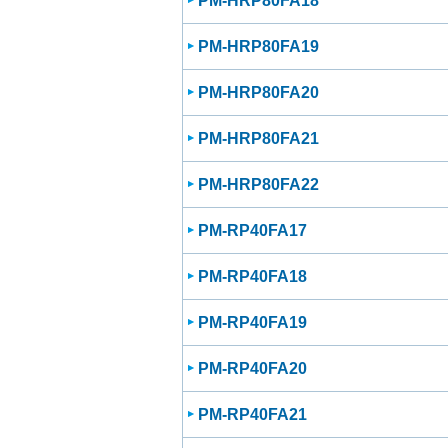
PM-HRP80FA18
PM-HRP80FA19
PM-HRP80FA20
PM-HRP80FA21
PM-HRP80FA22
PM-RP40FA17
PM-RP40FA18
PM-RP40FA19
PM-RP40FA20
PM-RP40FA21