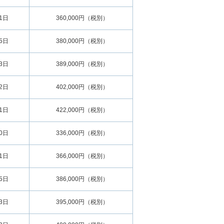
11日
360,000円（税別）
15日
380,000円（税別）
13日
389,000円（税別）
12日
402,000円（税別）
11日
422,000円（税別）
10日
336,000円（税別）
11日
366,000円（税別）
15日
386,000円（税別）
13日
395,000円（税別）