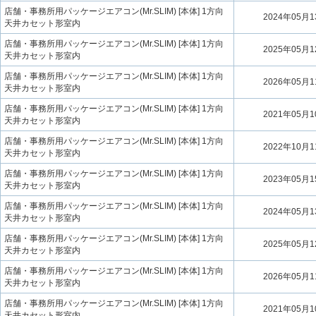
店舗・事務所用パッケージエアコン(Mr.SLIM) [本体] 1方向
2024年05月
天井カセット形室内
店舗・事務所用パッケージエアコン(Mr.SLIM) [本体] 1方向
2025年05月
天井カセット形室内
店舗・事務所用パッケージエアコン(Mr.SLIM) [本体] 1方向
2026年05月
天井カセット形室内
店舗・事務所用パッケージエアコン(Mr.SLIM) [本体] 1方向
2021年05月
天井カセット形室内
店舗・事務所用パッケージエアコン(Mr.SLIM) [本体] 1方向
2022年10月
天井カセット形室内
店舗・事務所用パッケージエアコン(Mr.SLIM) [本体] 1方向
2023年05月
天井カセット形室内
店舗・事務所用パッケージエアコン(Mr.SLIM) [本体] 1方向
2024年05月
天井カセット形室内
店舗・事務所用パッケージエアコン(Mr.SLIM) [本体] 1方向
2025年05月
天井カセット形室内
店舗・事務所用パッケージエアコン(Mr.SLIM) [本体] 1方向
2026年05月
天井カセット形室内
店舗・事務所用パッケージエアコン(Mr.SLIM) [本体] 1方向
2021年05月
天井カセット形室内