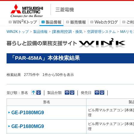
WIN2Kトップ
製品情報
[業務用]空調・換気
空調管理システム
MAリモ
「PAR-45MA」本体検索結果
検索結果
2775
件中
1
件から
50
件を表示
並び順：
形名
製品分類
発売日
形名
製
ビル用マルチエアコン [本体
GE-P1080MG9
理
ビル用マルチエアコン [本体
GE-P1680MG9
理