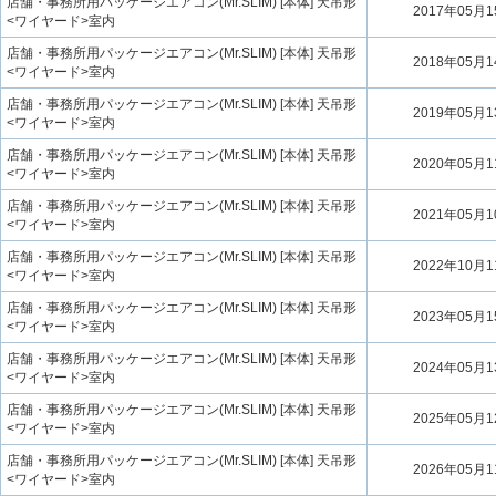
店舗・事務所用パッケージエアコン(Mr.SLIM) [本体] 天吊形
2017年05月
<ワイヤード>室内
店舗・事務所用パッケージエアコン(Mr.SLIM) [本体] 天吊形
2018年05月
<ワイヤード>室内
店舗・事務所用パッケージエアコン(Mr.SLIM) [本体] 天吊形
2019年05月
<ワイヤード>室内
店舗・事務所用パッケージエアコン(Mr.SLIM) [本体] 天吊形
2020年05月
<ワイヤード>室内
店舗・事務所用パッケージエアコン(Mr.SLIM) [本体] 天吊形
2021年05月
<ワイヤード>室内
店舗・事務所用パッケージエアコン(Mr.SLIM) [本体] 天吊形
2022年10月
<ワイヤード>室内
店舗・事務所用パッケージエアコン(Mr.SLIM) [本体] 天吊形
2023年05月
<ワイヤード>室内
店舗・事務所用パッケージエアコン(Mr.SLIM) [本体] 天吊形
2024年05月
<ワイヤード>室内
店舗・事務所用パッケージエアコン(Mr.SLIM) [本体] 天吊形
2025年05月
<ワイヤード>室内
店舗・事務所用パッケージエアコン(Mr.SLIM) [本体] 天吊形
2026年05月
<ワイヤード>室内