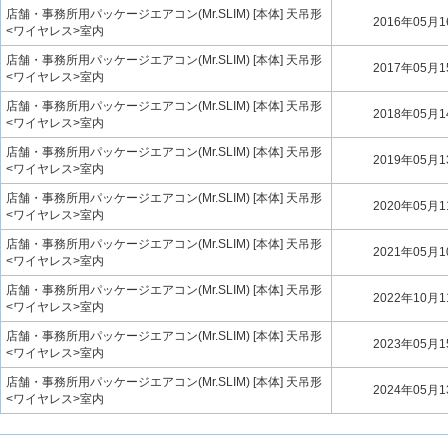
店舗・事務所用パッケージエアコン(Mr.SLIM) [本体] 天吊形
2016年05月
<ワイヤレス>室内
店舗・事務所用パッケージエアコン(Mr.SLIM) [本体] 天吊形
2017年05月
<ワイヤレス>室内
店舗・事務所用パッケージエアコン(Mr.SLIM) [本体] 天吊形
2018年05月
<ワイヤレス>室内
店舗・事務所用パッケージエアコン(Mr.SLIM) [本体] 天吊形
2019年05月
<ワイヤレス>室内
店舗・事務所用パッケージエアコン(Mr.SLIM) [本体] 天吊形
2020年05月
<ワイヤレス>室内
店舗・事務所用パッケージエアコン(Mr.SLIM) [本体] 天吊形
2021年05月
<ワイヤレス>室内
店舗・事務所用パッケージエアコン(Mr.SLIM) [本体] 天吊形
2022年10月
<ワイヤレス>室内
店舗・事務所用パッケージエアコン(Mr.SLIM) [本体] 天吊形
2023年05月
<ワイヤレス>室内
店舗・事務所用パッケージエアコン(Mr.SLIM) [本体] 天吊形
2024年05月
<ワイヤレス>室内