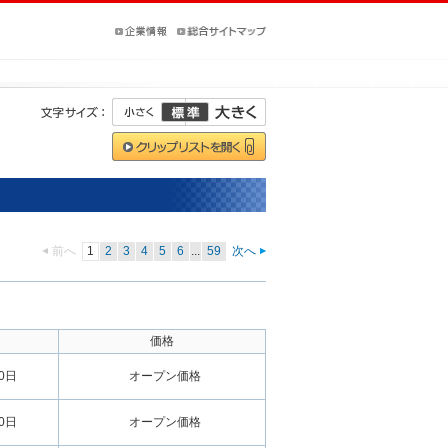
前へ
1
2
3
4
5
6
...
59
次へ
価格
30日
オープン価格
30日
オープン価格