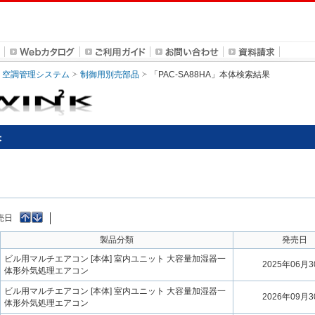
空調管理システム
制御用別売部品
「PAC-SA88HA」本体検索結果
果
売日
製品分類
発売日
ビル用マルチエアコン [本体] 室内ユニット 大容量加湿器一
2025年06月
体形外気処理エアコン
ビル用マルチエアコン [本体] 室内ユニット 大容量加湿器一
2026年09月
体形外気処理エアコン