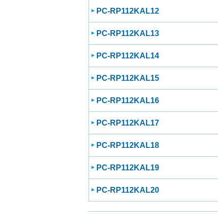
PC-RP112KAL12
PC-RP112KAL13
PC-RP112KAL14
PC-RP112KAL15
PC-RP112KAL16
PC-RP112KAL17
PC-RP112KAL18
PC-RP112KAL19
PC-RP112KAL20