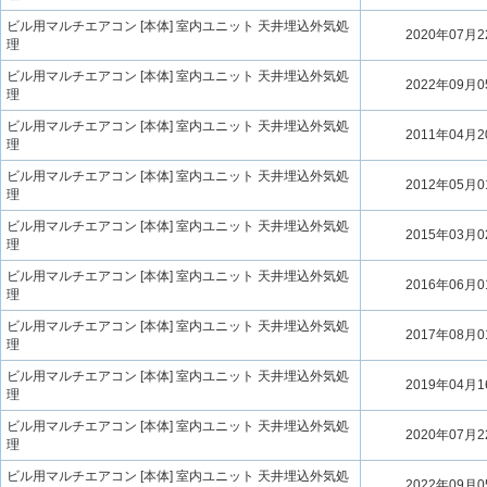
ビル用マルチエアコン [本体] 室内ユニット 天井埋込外気処
2020年07月
理
ビル用マルチエアコン [本体] 室内ユニット 天井埋込外気処
2022年09月
理
ビル用マルチエアコン [本体] 室内ユニット 天井埋込外気処
2011年04月
理
ビル用マルチエアコン [本体] 室内ユニット 天井埋込外気処
2012年05月
理
ビル用マルチエアコン [本体] 室内ユニット 天井埋込外気処
2015年03月
理
ビル用マルチエアコン [本体] 室内ユニット 天井埋込外気処
2016年06月
理
ビル用マルチエアコン [本体] 室内ユニット 天井埋込外気処
2017年08月
理
ビル用マルチエアコン [本体] 室内ユニット 天井埋込外気処
2019年04月
理
ビル用マルチエアコン [本体] 室内ユニット 天井埋込外気処
2020年07月
理
ビル用マルチエアコン [本体] 室内ユニット 天井埋込外気処
2022年09月