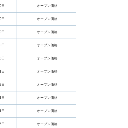
30日
オープン価格
30日
オープン価格
30日
オープン価格
30日
オープン価格
20日
オープン価格
01日
オープン価格
02日
オープン価格
01日
オープン価格
01日
オープン価格
16日
オープン価格